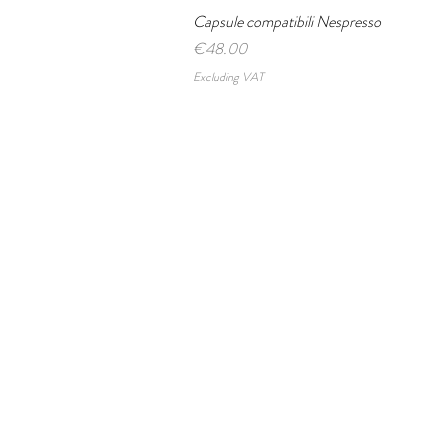
Capsule compatibili Nespresso
Quick View
Price
€48.00
Excluding VAT