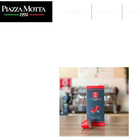
HOME
Il B&B
La 