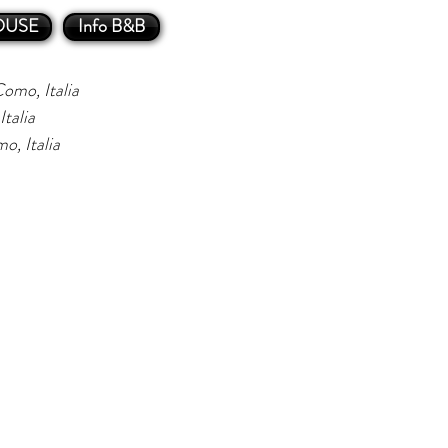
OUSE
Info B&B
omo, Italia
talia
o, Italia