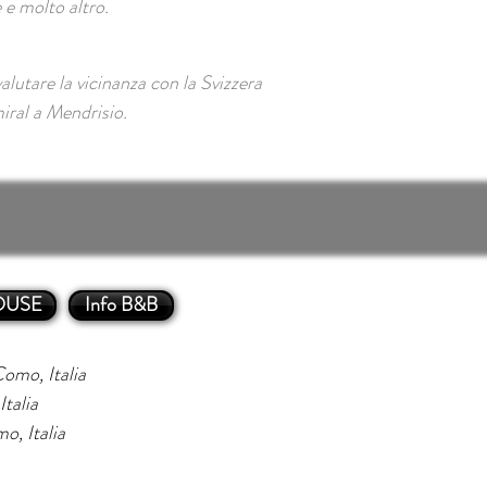
 e molto altro.
lutare la vicinanza con la Svizzera
iral a Mendrisio.
OUSE
Info B&B
omo, Italia
talia
o, Italia