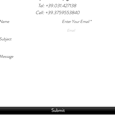
Tel: +39.031.427138
Cell: +39.3759553840
 Name
Enter Your Email
Subject
 Message
Submit