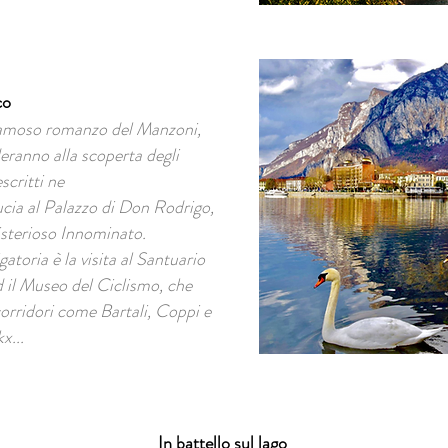
co
 famoso romanzo del Manzoni,
deranno alla scoperta degli
scritti ne
ucia al Palazzo di Don Rodrigo,
misterioso Innominato.
gatoria è la visita al Santuario
 il Museo del Ciclismo, che
 corridori come Bartali, Coppi e
x...
In battello sul lago