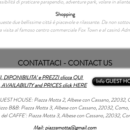
ssibilità di praticare parapendio, adventure park, volare in aliante
Shopping
queste due bellissime città è piacevole e rilassante.
Da non sottova
 visita al famoso centro commerciale Fox Town e al casinò Adm
CONTATTACI - CONTACT US
 DIPONIBILITA' e PREZZI clicca QUI
Info GUEST H
AVAILABILITY and PRICES click HERE
 GUEST HOUSE: Piazza Motta 2
, Albese con Cassano, 22032, C
rizzo B&B: Piazza Motta 3, Albese con Cassano, 22032, Como, I
o del CAFFE': Piazza Motta 3, Albese con Cassano, 22032, Com
Mail:
piazzamotta@gmail.com