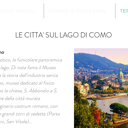
GUEST HOUSE
Il CAFFÈ di Piazza Motta
TE
LE CITTA' SUL LAGO DI COMO
mo
gotico, la funicolare panoramica
l lago. Di nota fama il Museo
 la storia dell'industria serica
o, museo dedicato al fisico
o le chiese, S. Abbondio e S.
re della città murata
iginario
castrum
romano, con
grandi torri di vedetta (Porta
i, San Vitale)...