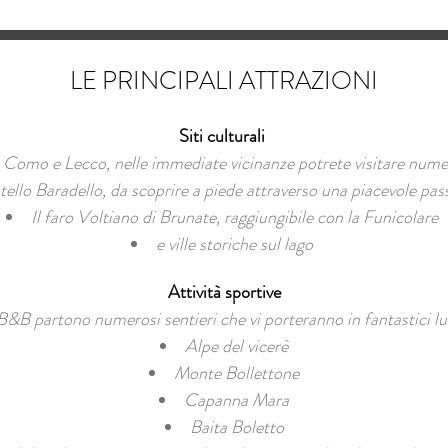
LE PRINCIPALI ATTRAZIONI
Siti culturali
di Como e Lecco, nelle immediate vicinanze potrete visitare numero
stello Baradello, da scoprire a piede attraverso una piacevole pas
Il faro Voltiano di Brunate, raggiungibile con la Funicolare
e ville storiche sul lago
Attività sportive
B&B partono numerosi sentieri che vi porteranno in fantastici lu
Alpe del vicerè
Monte Bollettone
Capanna Mara
Baita Boletto