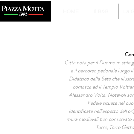
HOME
Il B&B
La 
Co
Città nota per il Duomo in stile 
e il percorso pedonale lungo i
Didattico della Seta che illustra
comasca ed il Tempio Voltian
Alessandro Volta. Notevoli son
Fedele situate nel cuo
identificata nell'aspetto dell'or
mura medievali ben conservate e 
Torre, Torre Gatton