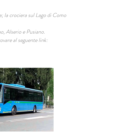
a; la crociera sul Lago di Como
o, Alserio e Pusiano.
rovare al seguente link: